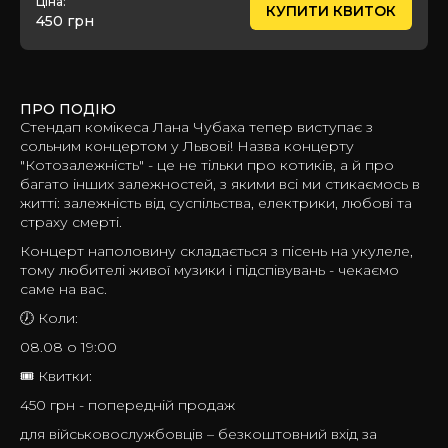
Ціна:
КУПИТИ КВИТОК
450 грн
ПРО ПОДІЮ
Стендап комікеса Лана Чубаха тепер виступає з
сольним концертом у Львові! Назва концерту
"Котозалежність" - це не тільки про котиків, а й про
багато інших залежностей, з якими всі ми стикаємось в
житті: залежність від суспільства, електрики, любові та
страху смерті.
Концерт наполовину складається з пісень на укулеле,
тому любителі живої музики і підспівувань - чекаємо
саме на вас.
🕖 Коли:
08.08 о 19:00
🎟️ Квитки:
450 грн - попередній продаж
для військовослужбовців – безкоштовний вхід за