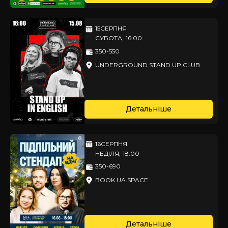
15
СЕРПНЯ
СУБОТА
,
16:00
350-550
UNDERGROUND STAND UP CLUB
Детальніше
16
СЕРПНЯ
НЕДІЛЯ
,
18:00
350-690
BOOK.UA.SPACE
Детальніше